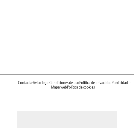
Contactar
Aviso legal
Condiciones de uso
Política de privacidad
Publicidad
Mapa web
Política de cookies